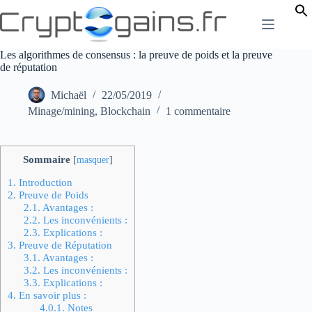
Passer
au
contenu
Les algorithmes de consensus : la preuve de poids et la preuve
de réputation
Michaël
22/05/2019
Minage/mining
,
Blockchain
1 commentaire
Sommaire
[
masquer
]
1.
Introduction
2.
Preuve de Poids
2.1.
Avantages :
2.2.
Les inconvénients :
2.3.
Explications :
3.
Preuve de Réputation
3.1.
Avantages :
3.2.
Les inconvénients :
3.3.
Explications :
4.
En savoir plus :
4.0.1.
Notes