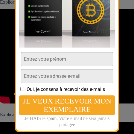
Explication en vidéo par Heu?reka
Explication vidéo de ScienceEtonnante