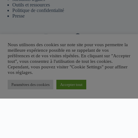
Outils et ressources
Politique de confidentialité
Presse
Contact
Youtube
Telegram
Discord
Flux RSS
Nous utilisons des cookies sur note site pour vous permettre la
meilleure expérience possible en se rappelant de vos
préférences et de vos visites répétées. En cliquant sur "Accepter
tout", vous consentez à l'utilisation de tout les cookies.
Sites partenaires
Cependant, vous pouvez visiter "Cookie Settings" pour affiner
vos réglages.
Fructify.io
Revenu Crypto Passif
Systeme.io
Paramètres des cookies
Accepter tout
MichaelRevel.com
Copyright © 2026 - Thème WordPress par
CreativeThemes
.