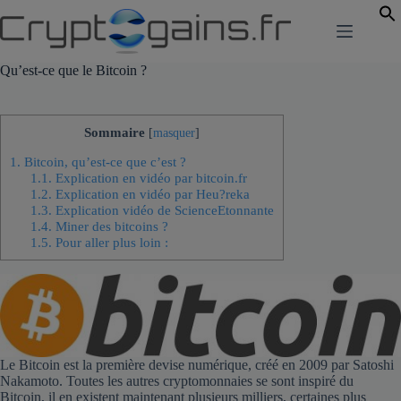
Passer
au
contenu
Qu’est-ce que le Bitcoin ?
Sommaire
[
masquer
]
1.
Bitcoin, qu’est-ce que c’est ?
1.1.
Explication en vidéo par bitcoin.fr
1.2.
Explication en vidéo par Heu?reka
1.3.
Explication vidéo de ScienceEtonnante
1.4.
Miner des bitcoins ?
1.5.
Pour aller plus loin :
Le Bitcoin est la première devise numérique, créé en 2009 par Satoshi
Nakamoto. Toutes les autres cryptomonnaies se sont inspiré du
Bitcoin, il en existent maintenant plusieurs milliers, certaines plus