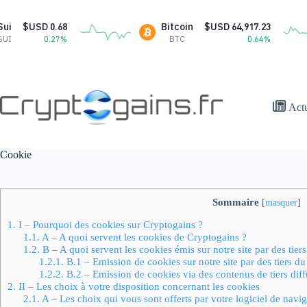
Passer
au
 0.68
Bitcoin
$USD 64,917.23
contenu
0.27%
BTC
0.64%
Act
Cookie
Sommaire
[
masquer
]
1.
I – Pourquoi des cookies sur Cryptogains ?
1.1.
A – A quoi servent les cookies de Cryptogains ?
1.2.
B – A quoi servent les cookies émis sur notre site par des tiers
1.2.1.
B.1 – Emission de cookies sur notre site par des tiers du f
1.2.2.
B.2 – Emission de cookies via des contenus de tiers diff
2.
II – Les choix à votre disposition concernant les cookies
2.1.
A – Les choix qui vous sont offerts par votre logiciel de navig