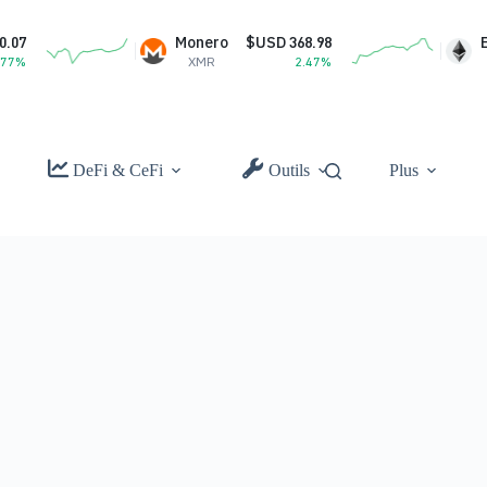
Monero
$USD 368.98
Ethereum
XMR
2.47%
ETH
DeFi & CeFi
Outils
Plus