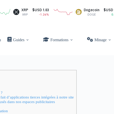
XRP
$USD 1.03
Dogecoin
$USD 0.07
XRP
-1.24%
DOGE
0.77%
u
Guides
Formations
Minage
 ?
ait d’applications tierces intégrées à notre site
usés dans nos espaces publicitaires
ation