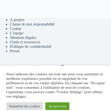
A propos
Clause de non responsabilité
Cookie
L'équipe
Mentions légales
Outils et ressources
Politique de confidentialité
Presse
Contact
Youtube
Telegram
Discord
Flux RSS
Nous utilisons des cookies sur note site pour vous permettre la
meilleure expérience possible en se rappelant de vos
préférences et de vos visites répétées. En cliquant sur "Accepter
tout", vous consentez à l'utilisation de tout les cookies.
Sites partenaires
Cependant, vous pouvez visiter "Cookie Settings" pour affiner
vos réglages.
Fructify.io
Revenu Crypto Passif
Systeme.io
Paramètres des cookies
Accepter tout
MichaelRevel.com