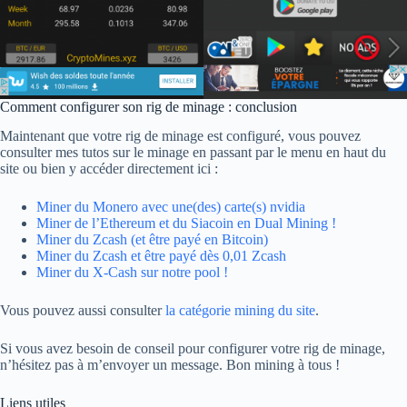
Comment configurer son rig de minage : conclusion
Maintenant que votre rig de minage est configuré, vous pouvez
consulter mes tutos sur le minage en passant par le menu en haut du
site ou bien y accéder directement ici :
Miner du Monero avec une(des) carte(s) nvidia
Miner de l’Ethereum et du Siacoin en Dual Mining !
Miner du Zcash (et être payé en Bitcoin)
Miner du Zcash et être payé dès 0,01 Zcash
Miner du X-Cash sur notre pool !
Vous pouvez aussi consulter
la catégorie mining du site
.
Si vous avez besoin de conseil pour configurer votre rig de minage,
n’hésitez pas à m’envoyer un message. Bon mining à tous !
Liens utiles