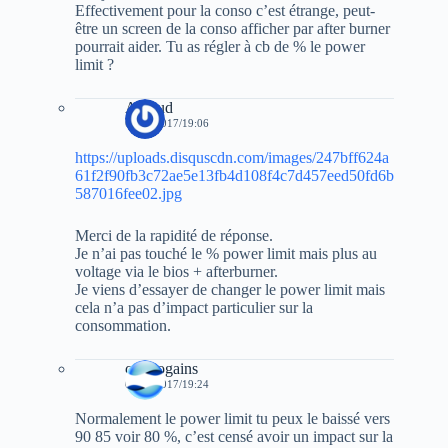
Effectivement pour la conso c’est étrange, peut-
être un screen de la conso afficher par after burner
pourrait aider. Tu as régler à cb de % le power
limit ?
Arnaud
01/12/2017/19:06
https://uploads.disquscdn.com/images/247bff624a
61f2f90fb3c72ae5e13fb4d108f4c7d457eed50fd6b
587016fee02.jpg
Merci de la rapidité de réponse.
Je n’ai pas touché le % power limit mais plus au
voltage via le bios + afterburner.
Je viens d’essayer de changer le power limit mais
cela n’a pas d’impact particulier sur la
consommation.
cryptogains
01/12/2017/19:24
Normalement le power limit tu peux le baissé vers
90 85 voir 80 %, c’est censé avoir un impact sur la