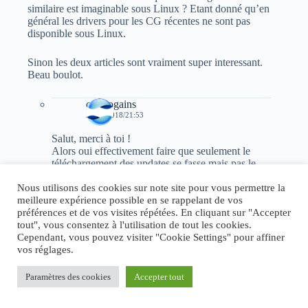
similaire est imaginable sous Linux ? Etant donné qu’en
général les drivers pour les CG récentes ne sont pas
disponible sous Linux.
Sinon les deux articles sont vraiment super interessant.
Beau boulot.
cryptogains
23/01/2018/21:53
Salut, merci à toi !
Alors oui effectivement faire que seulement le
téléchargement des updates se fasse mais pas le
redémarrage serait une solution. Et environ tous
Nous utilisons des cookies sur note site pour vous permettre la
les 2 ou 3 mois faire la mise à jour manuelle en
meilleure expérience possible en se rappelant de vos
redémarrant le pc, pour aussi vérifier qu’on a bien
préférences et de vos visites répétées. En cliquant sur "Accepter
les derniers logiciels de mining en profiter pour
tout", vous consentez à l'utilisation de tout les cookies.
nettoyer un peu le rig, car la poussière arrive vite
Cependant, vous pouvez visiter "Cookie Settings" pour affiner
et peut gêner les ventilateurs, car une fois par
vos réglages.
semaine c’est un peu beaucoup, mais ca rendrais
le système mieux sécurisé, après il faudrait que
tous les logiciels de mining se relance
Paramètres des cookies
Accepter tout
automatiquement (ce n’est pas très compliqué à
configurer). ça serait une piste pour un troisième