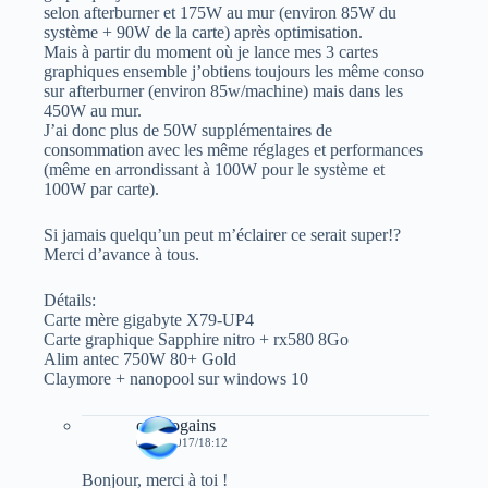
selon afterburner et 175W au mur (environ 85W du
système + 90W de la carte) après optimisation.
Mais à partir du moment où je lance mes 3 cartes
graphiques ensemble j’obtiens toujours les même conso
sur afterburner (environ 85w/machine) mais dans les
450W au mur.
J’ai donc plus de 50W supplémentaires de
consommation avec les même réglages et performances
(même en arrondissant à 100W pour le système et
100W par carte).
Si jamais quelqu’un peut m’éclairer ce serait super!?
Merci d’avance à tous.
Détails:
Carte mère gigabyte X79-UP4
Carte graphique Sapphire nitro + rx580 8Go
Alim antec 750W 80+ Gold
Claymore + nanopool sur windows 10
cryptogains
01/12/2017/18:12
Bonjour, merci à toi !