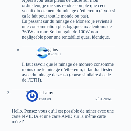
Après avoir testé pleins de chose sur mon
ordinateur, je me suis rendus compte que ceci
venait directement du minage d’ethereum (à voir si
ça le fait pour tout le monde ou pas).
En passant sur du minage de Monero je reviens à
une consommation plus logique aux alentours de
360W au mur. Soit un gain de 100W non
negligeable pour une rentabilité quasi identique.
cryptogains
02/12/2017/19:01
Il faut savoir que le minage de monero consomme
moins que le minage d’ethereum, il faudrait tester
avec du minage de zcash (conso similaire à celle
de l’ETH).
Thomas Lamy
18/12/2017/01:09
RÉPONDRE
Hello. Pensez vous qu’il est possible de miner avec une
carte NVIDIA et une carte AMD sur la même carte
mère ?