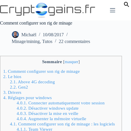
Passer
au
contenu
Comment configurer son rig de minage
Michaël
10/08/2017
Minage/mining
,
Tutos
22 commentaires
Sommaire
[
masquer
]
1.
Comment configurer son rig de minage
2.
Le bios
2.1.
Above 4G decoding
2.2.
Gen2
3.
Drivers
4.
Réglages pour windows
4.0.1.
Connecter automatiquement votre session
4.0.2.
Désactiver windows update
4.0.3.
Désactiver la mise en veille
4.0.4.
Augmenter la mémoire virtuelle
4.1.
Comment configurer son rig de minage : les logiciels
4.1.1.
Team Viewer