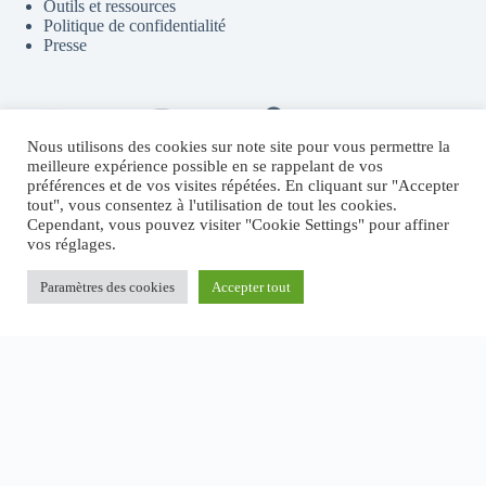
Outils et ressources
Politique de confidentialité
Presse
Contact
Youtube
Telegram
Discord
Flux RSS
Nous utilisons des cookies sur note site pour vous permettre la
meilleure expérience possible en se rappelant de vos
préférences et de vos visites répétées. En cliquant sur "Accepter
tout", vous consentez à l'utilisation de tout les cookies.
Sites partenaires
Cependant, vous pouvez visiter "Cookie Settings" pour affiner
vos réglages.
Fructify.io
Revenu Crypto Passif
Systeme.io
Paramètres des cookies
Accepter tout
MichaelRevel.com
Copyright © 2026 - Thème WordPress par
CreativeThemes
.