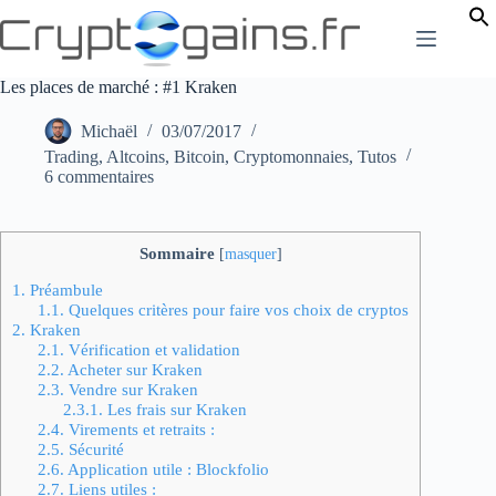
Passer
au
contenu
Les places de marché : #1 Kraken
Michaël
03/07/2017
Trading
,
Altcoins
,
Bitcoin
,
Cryptomonnaies
,
Tutos
6 commentaires
Sommaire
[
masquer
]
1.
Préambule
1.1.
Quelques critères pour faire vos choix de cryptos
2.
Kraken
2.1.
Vérification et validation
2.2.
Acheter sur Kraken
2.3.
Vendre sur Kraken
2.3.1.
Les frais sur Kraken
2.4.
Virements et retraits :
2.5.
Sécurité
2.6.
Application utile : Blockfolio
2.7.
Liens utiles :