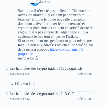
09/01/2018/17:14
Salut, non il n’existe pas de lien d’affiliation sur
bittrex ou kraken, il y en a un par contre sur
binance (il limite le nb de nouvelle inscription
donc faut arriver à trouver le bon créneau) et
cryptopia (lien situé ds un petit encadré à droite du
site) si tu n’a pas encore de ledger nano s il y a
également le lien tout en bas de l’article.
Si tu es vraiment très généreux tu peux même me
faire un don aux adresses btc eth et ltc situé en bas
de la page à propos :
https://cryptogains.fr/a-
propos-de
merci à toi 😉
Les habitudes des crypto-traders | Cryptogains.fr
25/06/2019/09:00
RÉPONDRE
[…] Kraken […]
Les habitudes des crypto-traders - L.B.C.C
25/06/2019/09:14
RÉPONDRE