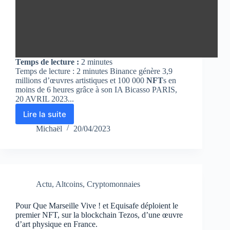
Temps de lecture :
2
minutes
Temps de lecture : 2 minutes Binance génère 3,9
millions d’œuvres artistiques et 100 000
NFT
s en
moins de 6 heures grâce à son IA Bicasso PARIS,
20 AVRIL 2023...
Lire la suite
Binance
génère
Michaël
20/04/2023
3,9
millions
d’œuvre
artistiques
et
Actu
,
Altcoins
,
Cryptomonnaies
100
000
NFTs
Pour Que Marseille Vive ! et Equisafe déploient le
premier NFT, sur la blockchain Tezos, d’une œuvre
en
d’art physique en France.
moins