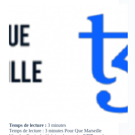
de
6
heures
grâce
à
son
IA
Bicasso
Temps de lecture :
3
minutes
Temps de lecture : 3 minutes Pour Que Marseille