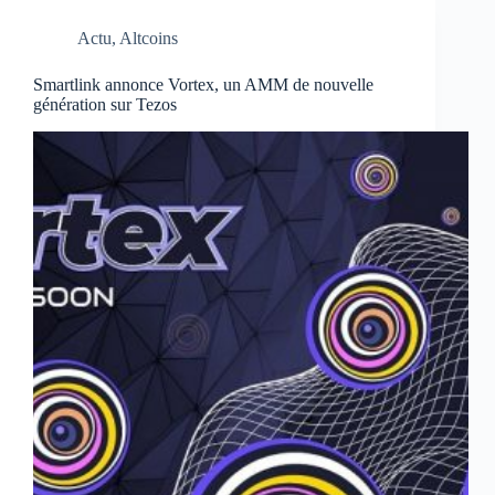
Metamask
?
Actu
,
Altcoins
Smartlink annonce Vortex, un AMM de nouvelle
génération sur Tezos