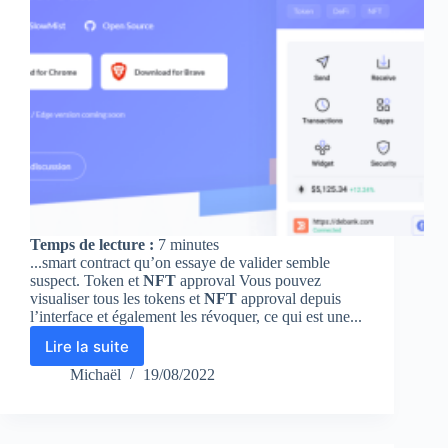
France.
Temps de lecture :
7
minutes
...smart contract qu’on essaye de valider semble
suspect. Token et
NFT
approval Vous pouvez
visualiser tous les tokens et
NFT
approval depuis
l’interface et également les révoquer, ce qui est une...
Lire la suite
Rabby
Wallet,
Michaël
19/08/2022
une
alternative
à