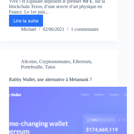
Vive ! et Equisafe déploient le premier
NFT
, sur la
blockchain Tezos, d’une œuvre d’art physique en
France. Le 1er juin...
Lire la suite
Pour
Que
Michaël
02/06/2021
1 commentaire
Marseille
Vive
!
et
Equisafe
Altcoins
,
Cryptomonnaies
,
Ethereum
,
déploient
Portefeuille
,
Tutos
le
premier
Rabby Wallet, une alternative à Metamask ?
NFT,
sur
la
blockchain
Tezos,
d’une
œuvre
d’art
physique
en