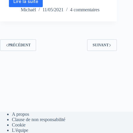
Lire la suite
Florence,
la
Michaël
11/05/2021
4 commentaires
sixième
mise
à
jour
du
protocole
PRÉCÉDENT
SUIVANT
Tezos
est
désormais
activée
A propos
Clause de non responsabilité
Cookie
L'équipe