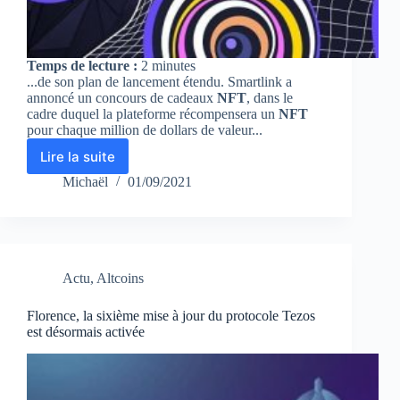
Temps de lecture :
2
minutes
...de son plan de lancement étendu. Smartlink a
annoncé un concours de cadeaux
NFT
, dans le
cadre duquel la plateforme récompensera un
NFT
pour chaque million de dollars de valeur...
Lire la suite
Smartlink
annonce
Michaël
01/09/2021
Vortex,
un
AMM
de
nouvelle
Actu
,
Altcoins
génération
sur
Tezos
Florence, la sixième mise à jour du protocole Tezos
est désormais activée