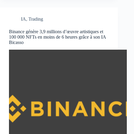
vente
une
collection
IA
,
Trading
NFT
d’objets
physiques
Binance génère 3,9 millions d’œuvre artistiques et
100 000 NFTs en moins de 6 heures grâce à son IA
ayant
Bicasso
appartenu
à
Napoléon
Bonaparte