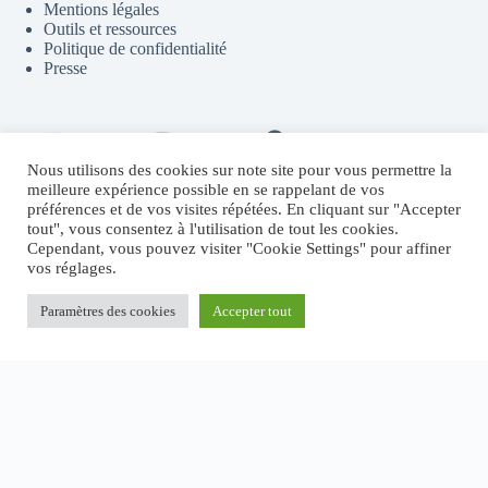
Mentions légales
Outils et ressources
Politique de confidentialité
Presse
Contact
Youtube
Telegram
Discord
Flux RSS
Nous utilisons des cookies sur note site pour vous permettre la
meilleure expérience possible en se rappelant de vos
préférences et de vos visites répétées. En cliquant sur "Accepter
tout", vous consentez à l'utilisation de tout les cookies.
Sites partenaires
Cependant, vous pouvez visiter "Cookie Settings" pour affiner
vos réglages.
Fructify.io
Revenu Crypto Passif
Systeme.io
Paramètres des cookies
Accepter tout
MichaelRevel.com
Copyright © 2026 - Thème WordPress par
CreativeThemes
.