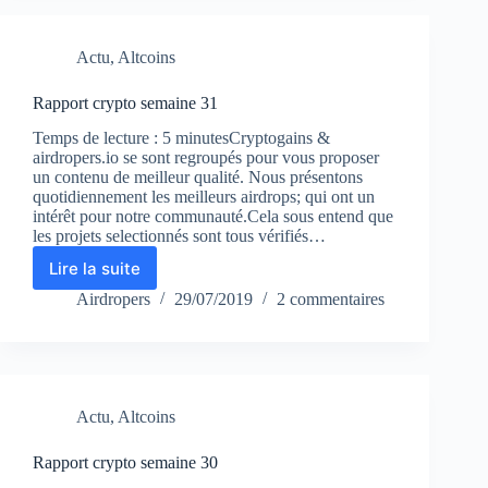
Actu
,
Altcoins
Rapport crypto semaine 31
Temps de lecture : 5 minutesCryptogains &
airdropers.io se sont regroupés pour vous proposer
un contenu de meilleur qualité. Nous présentons
quotidiennement les meilleurs airdrops; qui ont un
intérêt pour notre communauté.Cela sous entend que
les projets selectionnés sont tous vérifiés…
Lire la suite
Rapport
crypto
Airdropers
29/07/2019
2 commentaires
semaine
31
Actu
,
Altcoins
Rapport crypto semaine 30