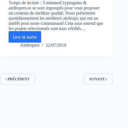
Temps de lecture : 3 minutesCryptogains &
airdropers.io se sont regroupés pour vous proposer
un contenu de meilleur qualité. Nous présentons
quotidiennement les meilleurs airdrops; qui ont un
intérêt pour notre communauté.Cela sous entend que
les projets selectionnés sont tous vérifiés…
Lire la suite
Rapport
crypto
Airdropers
22/07/2019
semaine
30
PRÉCÉDENT
SUIVANT