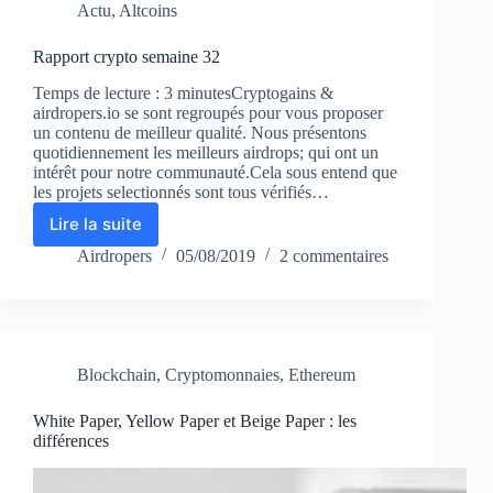
Actu
,
Altcoins
Rapport crypto semaine 32
Temps de lecture : 3 minutesCryptogains &
airdropers.io se sont regroupés pour vous proposer
un contenu de meilleur qualité. Nous présentons
quotidiennement les meilleurs airdrops; qui ont un
intérêt pour notre communauté.Cela sous entend que
les projets selectionnés sont tous vérifiés…
Lire la suite
Rapport
crypto
Airdropers
05/08/2019
2 commentaires
semaine
32
Blockchain
,
Cryptomonnaies
,
Ethereum
White Paper, Yellow Paper et Beige Paper : les
différences