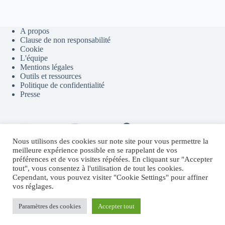
A propos
Clause de non responsabilité
Cookie
L'équipe
Mentions légales
Outils et ressources
Politique de confidentialité
Presse
Contact
Youtube
Telegram
Discord
Flux RSS
Nous utilisons des cookies sur note site pour vous permettre la
meilleure expérience possible en se rappelant de vos
préférences et de vos visites répétées. En cliquant sur "Accepter
tout", vous consentez à l'utilisation de tout les cookies.
Sites partenaires
Cependant, vous pouvez visiter "Cookie Settings" pour affiner
vos réglages.
Fructify.io
Revenu Crypto Passif
Systeme.io
Paramètres des cookies
Accepter tout
MichaelRevel.com
Copyright © 2026 - Thème WordPress par
CreativeThemes
.