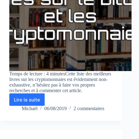
Temps de lecture : 4 minutesCette liste des meilleurs
livres sur les cryptomonnaies est évidemment non-
exhaustive, n’hésitez pas à faire vos propres
recherches et à commenter cet article.
Lire la suite
Les
meilleurs
Michaël
06/08/2019
2 commentaires
livres
sur
les
cryptomonnaies