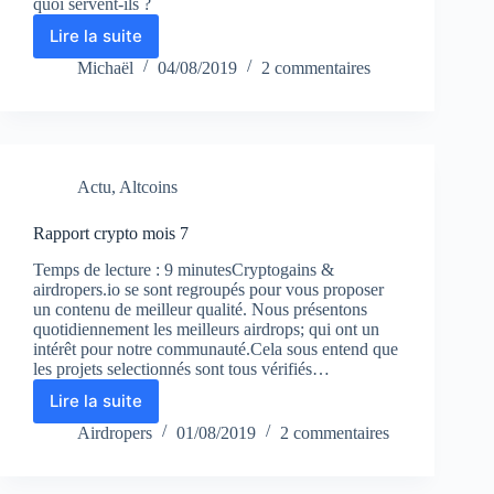
quoi servent-ils ?
Lire la suite
White
Paper,
Michaël
04/08/2019
2 commentaires
Yellow
Paper
et
Beige
Paper
Actu
,
Altcoins
:
les
différences
Rapport crypto mois 7
Temps de lecture : 9 minutesCryptogains &
airdropers.io se sont regroupés pour vous proposer
un contenu de meilleur qualité. Nous présentons
quotidiennement les meilleurs airdrops; qui ont un
intérêt pour notre communauté.Cela sous entend que
les projets selectionnés sont tous vérifiés…
Lire la suite
Rapport
crypto
Airdropers
01/08/2019
2 commentaires
mois
7