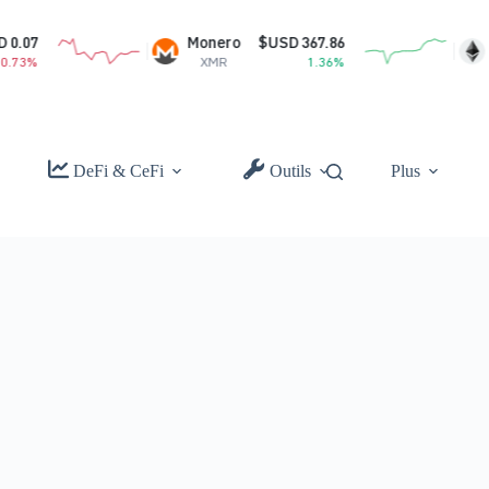
Monero
$USD 367.86
Ethereum
XMR
1.36%
ETH
DeFi & CeFi
Outils
Plus