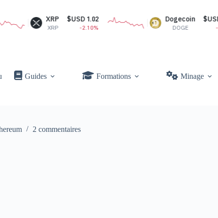
XRP
$USD 1.02
Dogecoin
$USD 0.07
XRP
-2.10%
DOGE
-0.73%
u
Guides
Formations
Minage
hereum
2 commentaires