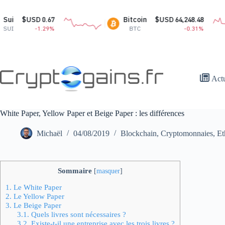
Passer
au
0.67
Bitcoin
$USD 64,248.48
contenu
1.29%
BTC
-0.31%
Act
White Paper, Yellow Paper et Beige Paper : les différences
Michaël
04/08/2019
Blockchain
,
Cryptomonnaies
,
Et
Sommaire
[
masquer
]
1.
Le White Paper
2.
Le Yellow Paper
3.
Le Beige Paper
3.1.
Quels livres sont nécessaires ?
3.2.
Existe-t-il une entreprise avec les trois livres ?