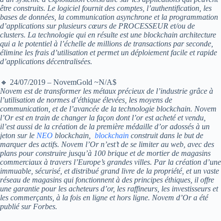
être construits. Le logiciel fournit des comptes, l’authentification, les
bases de données, la communication asynchrone et la programmation
d’applications sur plusieurs cœurs de PROCESSEUR et/ou de
clusters. La technologie qui en résulte est une blockchain architecture
qui a le potentiel à l’échelle de millions de transactions par seconde,
élimine les frais d’utilisation et permet un déploiement facile et rapide
d’applications décentralisées.
🔸 24/07/2019 – NovemGold ~N/A$
Novem est de transformer les métaux précieux de l’industrie grâce à
l’utilisation de normes d’éthique élevées, les moyens de
communication, et de l’avancée de la technologie blockchain. Novem
l’Or est en train de changer la façon dont l’or est acheté et vendu,
il’est aussi de la création de la première médaille d’or adossés à un
jeton sur le
NEO
blockchain,
blockchain
construit dans le but de
marquer des actifs. Novem l’Or n’est’t de se limiter au web, avec des
plans pour construire jusqu’à 100 brique et de mortier de magasins
commerciaux à travers l’Europe’s grandes villes. Par la création d’une
immuable, sécurisé, et distribué grand livre de la propriété, et un vaste
réseau de magasins qui fonctionnent à des principes éthiques, il offre
une garantie pour les acheteurs d’or, les raffineurs, les investisseurs et
les commerçants, à la fois en ligne et hors ligne. Novem d’Or a été
publié sur Forbes.