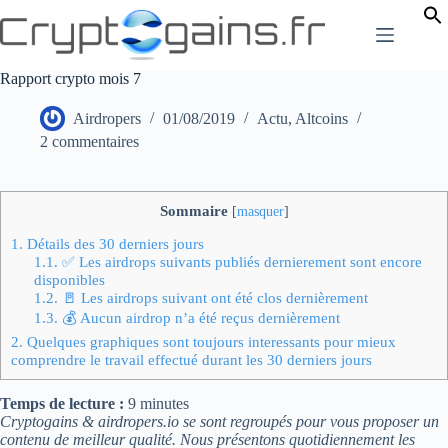
Passer
au
contenu
Rapport crypto mois 7
Airdropers
01/08/2019
Actu
,
Altcoins
2 commentaires
Sommaire
[
masquer
]
1.
Détails des 30 derniers jours
1.1.
✅ Les airdrops suivants publiés dernierement sont encore
disponibles
1.2.
🚪 Les airdrops suivant ont été clos dernièrement
1.3.
💰 Aucun airdrop n’a été reçus dernièrement
2.
Quelques graphiques sont toujours interessants pour mieux
comprendre le travail effectué durant les 30 derniers jours
Temps de lecture :
9
minutes
Cryptogains & airdropers.io se sont regroupés pour vous proposer un
contenu de meilleur qualité. Nous présentons quotidiennement les