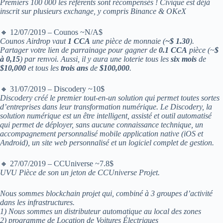
Premiers 100 000 les référents sont récompensés ! Civique est déjà
inscrit sur plusieurs exchange, y compris Binance & OKeX
🔸 12/07/2019 – Counos ~N/A$
Counos Airdrop vaut
1 CCA
une pièce de monnaie (
~$ 1.30
).
Partager votre lien de parrainage pour gagner de
0.1 CCA
pièce (~
$
à 0,15
) par renvoi. Aussi, il y aura une loterie tous les
six mois
de
$10,000
et tous les
trois ans
de
$100,000
.
🔸 31/07/2019 – Discodery ~10$
Discodery créé le premier tout-en-un solution qui permet toutes sortes
d’entreprises dans leur transformation numérique. Le Discodery, la
solution numérique est un être intelligent, assisté et outil automatisé
qui permet de déployer, sans aucune connaissance technique, un
accompagnement personnalisé mobile application native (iOS et
Android), un site web personnalisé et un logiciel complet de gestion.
🔸 27/07/2019 – CCUniverse ~7.8$
UVU Pièce de son un jeton de CCUniverse Projet.
Nous sommes blockchain projet qui, combiné à 3 groupes d’activité
dans les infrastructures.
1) Nous sommes un distributeur automatique au local des zones
2) programme de Location de Voitures Électriques