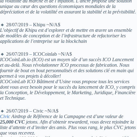
la volatilité du marché et de l’inflation. L’ancre propose une solution
unique au cœur des questions économiques mondiales de la
dépréciation et de la volatilité en assurant la stabilité et la prévisibilité.
🔸 28/07/2019 – Khipu ~N/A$
L’objectif de Khipu est d’explorer et de mettre en œuvre un ensemble
de modèles de conception et de l’infrastructure de refactoriser les
applications de l’entreprise sur la blockchain
🔸 26/07/2019 – ICOCoinlab ~N/A$
ICOCoinLab.io (ICO) est un moyen sûr d’un succès ICO Lancement
et au-delà. Nous révolutionner ICO processus de fabrication. Nous
fournir de bout en bout personnalisés et des solutions clé en main qui
permet à vos projets à décoller!
ICOCoinLab ICO Bâtiment d’Usine vous propose tous les services
dont vous avez besoin pour le succès du lancement de ICO, y compris
la Conception, le Développement, le Marketing, Juridique, Financière
et Technique.
🔸 26/07/2019 – Civic ~N/A$
Civic
Airdrop de Référence de la Campagne est d’une valeur de
25,000 CVC
jetons. Afin d’obtenir rewarderd, vous devez rejoindre la
liste d’attente et d’inviter des amis. Plus vous rang, le plus CVC jetons
que vous recevrez.