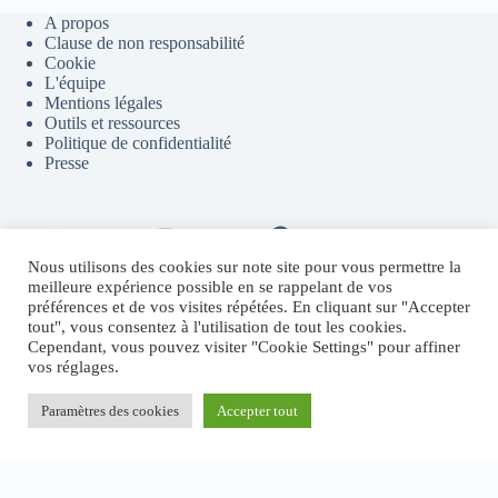
A propos
Clause de non responsabilité
Cookie
L'équipe
Mentions légales
Outils et ressources
Politique de confidentialité
Presse
Contact
Youtube
Telegram
Discord
Flux RSS
Nous utilisons des cookies sur note site pour vous permettre la
meilleure expérience possible en se rappelant de vos
préférences et de vos visites répétées. En cliquant sur "Accepter
tout", vous consentez à l'utilisation de tout les cookies.
Sites partenaires
Cependant, vous pouvez visiter "Cookie Settings" pour affiner
vos réglages.
Fructify.io
Revenu Crypto Passif
Systeme.io
Paramètres des cookies
Accepter tout
MichaelRevel.com
Copyright © 2026 - Thème WordPress par
CreativeThemes
.