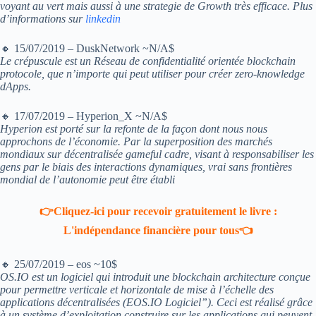
voyant au vert mais aussi à une strategie de Growth très efficace. Plus
d’informations sur
linkedin
🔸 15/07/2019 – DuskNetwork ~N/A$
Le crépuscule est un Réseau de confidentialité orientée blockchain
protocole, que n’importe qui peut utiliser pour créer zero-knowledge
dApps.
🔸 17/07/2019 – Hyperion_X ~N/A$
Hyperion est porté sur la refonte de la façon dont nous nous
approchons de l’économie. Par la superposition des marchés
mondiaux sur décentralisée gameful cadre, visant à responsabiliser les
gens par le biais des interactions dynamiques, vrai sans frontières
mondial de l’autonomie peut être établi
👉Cliquez-ici pour recevoir gratuitement le livre :
L'indépendance financière pour tous👈
🔸 25/07/2019 – eos ~10$
OS.IO est un logiciel qui introduit une blockchain architecture conçue
pour permettre verticale et horizontale de mise à l’échelle des
applications décentralisées (EOS.IO Logiciel”). Ceci est réalisé grâce
à un système d’exploitation construire sur les applications qui peuvent