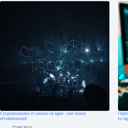
Cryptomonnaies et casinos en ligne : une fusion
Optio
révolutionnaire
en li
27/09/2023