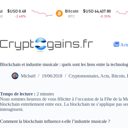
Passer
au
Bitcoin
$USD 64,437.80
XR
contenu
BTC
-0.35%
XR
Act
Blockchain et industrie musicale : quels sont les liens entre la technologi
Michaël
19/06/2018
Cryptomonnaies
,
Actu
,
Bitcoin
,
Temps de lecture :
2
minutes
Nous sommes heureux de vous féliciter à l’occasion de la Fête de la Mus
blockchain entretiennent entre eux. La blockchain ne s’applique pas seul
interagissent.
Comment la blockchain influence-t-elle l’industrie musicale ?