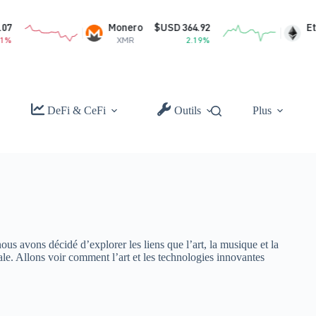
Monero
$USD 364.92
Ethereum
$USD
XMR
2.19%
ETH
DeFi & CeFi
Outils
Plus
us avons décidé d’explorer les liens que l’art, la musique et la
ale. Allons voir comment l’art et les technologies innovantes