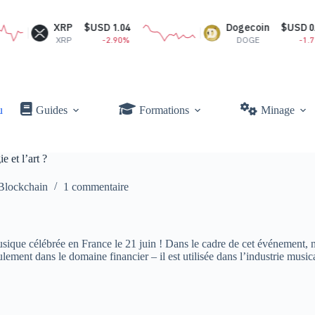
P
$USD 1.04
Dogecoin
$USD 0.07
P
-2.90%
DOGE
-1.71%
u
Guides
Formations
Minage
e et l’art ?
Blockchain
1 commentaire
ique célébrée en France le 21 juin ! Dans le cadre de cet événement, no
ement dans le domaine financier – il est utilisée dans l’industrie music