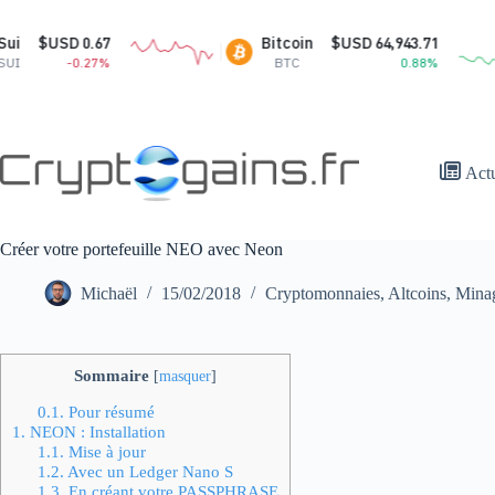
Passer
au
.67
Bitcoin
$USD 64,943.71
contenu
27%
BTC
0.88%
Act
Créer votre portefeuille NEO avec Neon
Michaël
15/02/2018
Cryptomonnaies
,
Altcoins
,
Mina
Sommaire
[
masquer
]
0.1.
Pour résumé
1.
NEON : Installation
1.1.
Mise à jour
1.2.
Avec un Ledger Nano S
1.3.
En créant votre PASSPHRASE