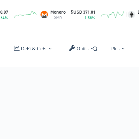
Monero
$USD 371.81
Ethereum
$
XMR
1.58%
ETH
DeFi & CeFi
Outils
Plus