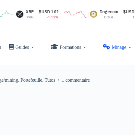
XRP
$USD 1.02
Dogecoin
$USD 0.07
XRP
-1.12%
DOGE
1.64%
u
Guides
Formations
Minage
ge/mining
,
Portefeuille
,
Tutos
1 commentaire