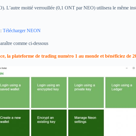
). L’autre moitié verrouillée (0,1 ONT par NEO) utilisera le même inst
 :
Télécharger NEON
pparaître comme ci-dessous
nce, la plateforme de trading numéro 1 au monde et bénéficiez de 2