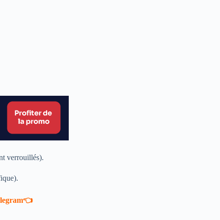
 verrouillés).
ique).
telegram👈