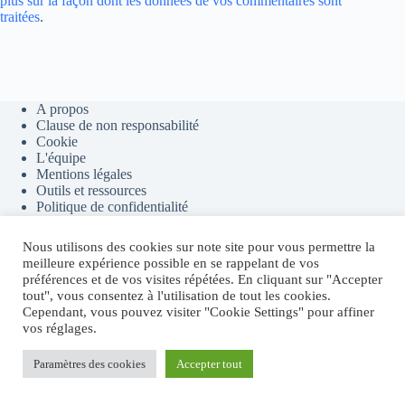
plus sur la façon dont les données de vos commentaires sont
traitées
.
A propos
Clause de non responsabilité
Cookie
L'équipe
Mentions légales
Outils et ressources
Politique de confidentialité
Presse
Nous utilisons des cookies sur note site pour vous permettre la
meilleure expérience possible en se rappelant de vos
préférences et de vos visites répétées. En cliquant sur "Accepter
Contact
Youtube
Telegram
tout", vous consentez à l'utilisation de tout les cookies.
Discord
Flux RSS
Cependant, vous pouvez visiter "Cookie Settings" pour affiner
vos réglages.
Sites partenaires
Paramètres des cookies
Accepter tout
Fructify.io