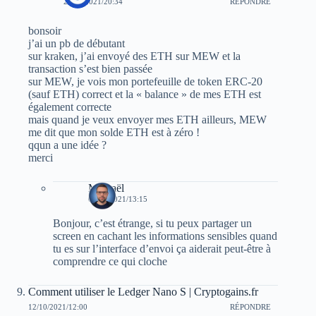
29/05/2021/20:34
RÉPONDRE
bonsoir
j’ai un pb de débutant
sur kraken, j’ai envoyé des ETH sur MEW et la
transaction s’est bien passée
sur MEW, je vois mon portefeuille de token ERC-20
(sauf ETH) correct et la « balance » de mes ETH est
également correcte
mais quand je veux envoyer mes ETH ailleurs, MEW
me dit que mon solde ETH est à zéro !
qqun a une idée ?
merci
Michaël
03/06/2021/13:15
Bonjour, c’est étrange, si tu peux partager un
screen en cachant les informations sensibles quand
tu es sur l’interface d’envoi ça aiderait peut-être à
comprendre ce qui cloche
Comment utiliser le Ledger Nano S | Cryptogains.fr
12/10/2021/12:00
RÉPONDRE