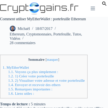
Passer
au
contenu
Comment utiliser MyEtherWallet : portefeuille Ethereum
Michaël
18/07/2017
Ethereum
,
Cryptomonnaies
,
Portefeuille
,
Tutos
,
Vidéos
28 commentaires
Sommaire
[
masquer
]
1.
MyEtherWallet
1.1.
Voyons ça plus simplement :
1.2.
1) Créer votre portefeuille
1.3.
2) Visualiser votre adresse et votre portefeuille
1.4.
Envoyer et recevoir des ethers
1.5.
Remarques importantes :
1.6.
Liens utiles :
Temps de lecture :
5
minutes