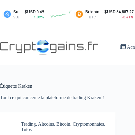
Passer
au
Sui
$USD 0.69
Bitcoin
$USD 64,887.27
contenu
SUI
1.89%
BTC
-0.41%
Act
Étiquette
Kraken
Tout ce qui concerne la plateforme de trading Kraken !
Trading
,
Altcoins
,
Bitcoin
,
Cryptomonnaies
,
Tutos