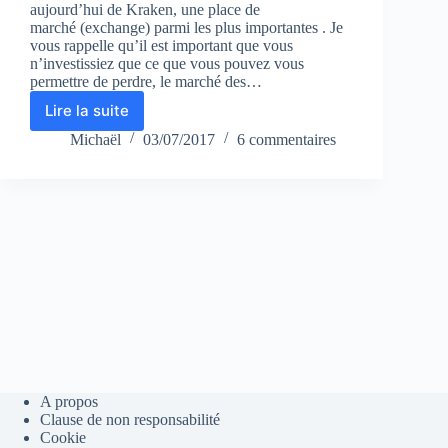
aujourd’hui de Kraken, une place de
marché (exchange) parmi les plus importantes . Je
vous rappelle qu’il est important que vous
n’investissiez que ce que vous pouvez vous
permettre de perdre, le marché des…
Lire la suite
Les
places
Michaël
03/07/2017
6 commentaires
de
marché
:
#1
Kraken
A propos
Clause de non responsabilité
Cookie