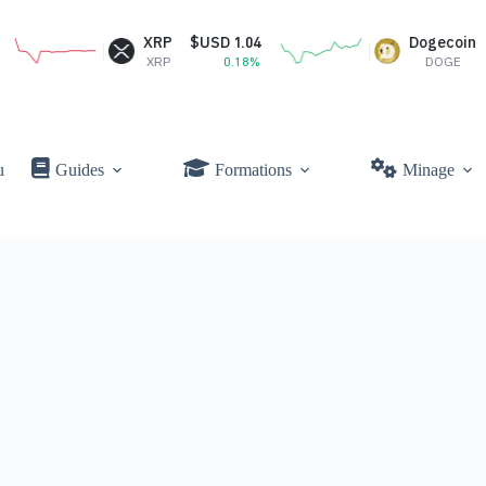
XRP
$USD 1.04
Dogecoin
$U
XRP
0.18%
DOGE
u
Guides
Formations
Minage