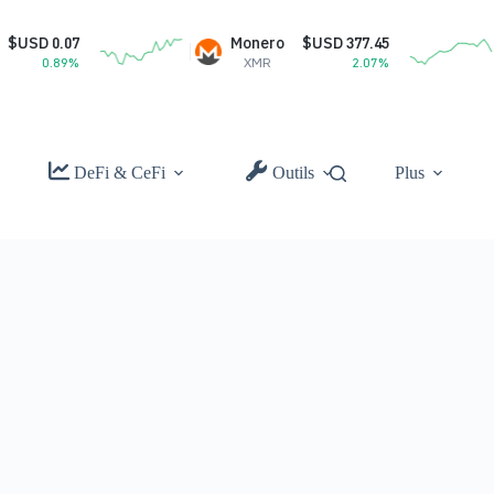
SD 0.07
Monero
$USD 377.45
0.89%
XMR
2.07%
DeFi & CeFi
Outils
Plus