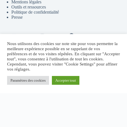
Mentions légales
Outils et ressources
Politique de confidentialité
Presse
Contact
Youtube
Telegram
Discord
Flux RSS
Nous utilisons des cookies sur note site pour vous permettre la
meilleure expérience possible en se rappelant de vos
préférences et de vos visites répétées. En cliquant sur "Accepter
tout", vous consentez à l'utilisation de tout les cookies.
Sites partenaires
Cependant, vous pouvez visiter "Cookie Settings" pour affiner
vos réglages.
Fructify.io
Revenu Crypto Passif
Systeme.io
Paramètres des cookies
Accepter tout
MichaelRevel.com
Copyright © 2026 - Thème WordPress par
CreativeThemes
.