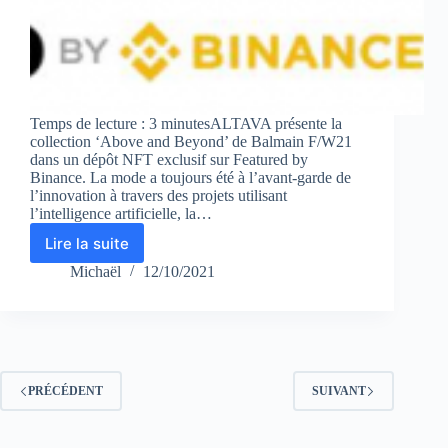
Temps de lecture : 3 minutesALTAVA présente la
collection ‘Above and Beyond’ de Balmain F/W21
dans un dépôt NFT exclusif sur Featured by
Binance. La mode a toujours été à l’avant-garde de
l’innovation à travers des projets utilisant
l’intelligence artificielle, la…
Lire la suite
ALTAVA
présente
Michaël
12/10/2021
la
collection
‘Above
and
Beyond’
de
PRÉCÉDENT
SUIVANT
Balmain
F/W21
dans