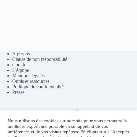
un
dépôt
NFT
exclusif
sur
Featured
by
Binance.
A propos
Clause de non responsabilité
Cookie
L'équipe
Mentions légales
Outils et ressources
Politique de confidentialité
Presse
Contact
Youtube
Telegram
Discord
Flux RSS
Nous utilisons des cookies sur note site pour vous permettre la
meilleure expérience possible en se rappelant de vos
préférences et de vos visites répétées. En cliquant sur "Accepter