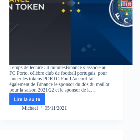
Temps de lecture : 4 minutesBinance s’associe au
FC Porto, célèbre club de football portugais, pour
lancer les tokens PORTO Fan L’accord fait
également de Binance le sponsor du dos du maillot
pour la saison 2021/22 et le sponsor de la…
Lire la suite
Binance
s’associe
Michaël
05/11/2021
au
FC
Porto,
célèbre
club