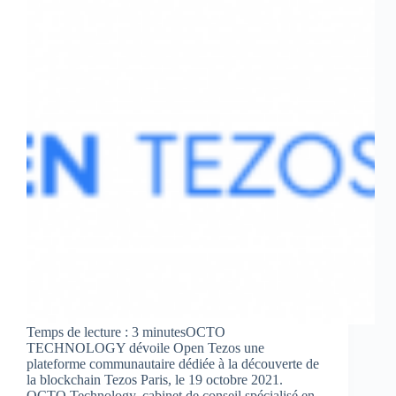
sur
la
blockchain
Tezos
Temps de lecture : 3 minutesOCTO
TECHNOLOGY dévoile Open Tezos une
plateforme communautaire dédiée à la découverte de
la blockchain Tezos Paris, le 19 octobre 2021.
OCTO Technology, cabinet de conseil spécialisé en