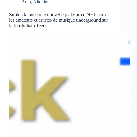
Actu
,
Altcoins
de
football
portugais,
Subtrack lance une nouvelle plateforme NFT pour
les amateurs et artistes de musique underground sur
pour
la blockchain Tezos
lancer
les
tokens
PORTO
Fan