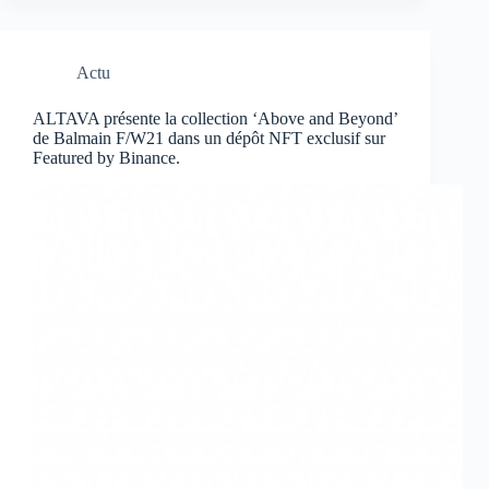
principal
du
maillot
Actu
de
la
S.S.
ALTAVA présente la collection ‘Above and Beyond’
de Balmain F/W21 dans un dépôt NFT exclusif sur
Lazio
Featured by Binance.
de
Rome
pour
le
lancement
de
la
plateforme
Binance
Fan
Token