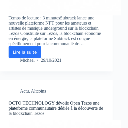
Temps de lecture : 3 minutesSubtrack lance une
nouvelle plateforme NFT pour les amateurs et
artistes de musique underground sur la blockchain
Tezos Construite sur Tezos, la blockchain économe
en énergie, la plateforme Subtrack est conçue
spécifiquement pour la communauté de…
Lire la suite
Subtrack
lance
Michaël
29/10/2021
une
nouvelle
plateforme
NFT
pour
Actu
,
Altcoins
les
amateurs
et
OCTO TECHNOLOGY dévoile Open Tezos une
plateforme communautaire dédiée à la découverte de
artistes
la blockchain Tezos
de
musique
underground