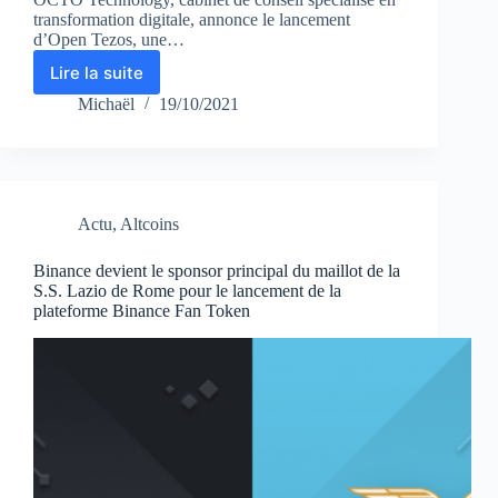
transformation digitale, annonce le lancement
d’Open Tezos, une…
Lire la suite
OCTO
TECHNOLOGY
Michaël
19/10/2021
dévoile
Open
Tezos
une
plateforme
Actu
,
Altcoins
communautaire
dédiée
à
Binance devient le sponsor principal du maillot de la
S.S. Lazio de Rome pour le lancement de la
la
plateforme Binance Fan Token
découverte
de
la
blockchain
Tezos