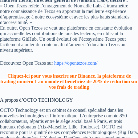
Hadrien Zerah, directeur général de Nomadic Labs, déclare :
« Open Tezos refète l’engagement de Nomadic Labs à transmettre
notre connaissance de Tezos en apportant la meilleure expérience
d’apprentissage à notre écosystème et avec les plus hauts standards
d’accessibilité. »
En outre, Open Tezos se veut une plateforme en constante évolution
qui accueille les contributions de tous les lecteurs, en utilisant la
plateforme GitHub. Un outil évolutif où l’écosystème Tezos peut
facilement ajouter du contenu afn d’amener l’éducation Tezos au
niveau supérieur.
Découvrez Open Tezos sur
https://opentezos.com/
Cliquez-ici pour vous inscrire sur Binance, la plateforme de
trading numéro 1 au monde et bénéficiez de 20% de réduction sur
vos frais de trading
A propos d’OCTO TECHNOLOGY
OCTO Technology est un cabinet de conseil spécialisé dans les
nouvelles technologies et l’informatique. L’entreprise compte 850
collaborateurs, répartis entre le siège social basé à Paris, et trois
bureaux régionaux (Aix-Marseille, Lille, Toulouse). OCTO est
reconnue pour la qualité de ses compétences technologiques (Big Data,
analyse de données, UX design, DevOps, etc.) ; mais aussi pour sa