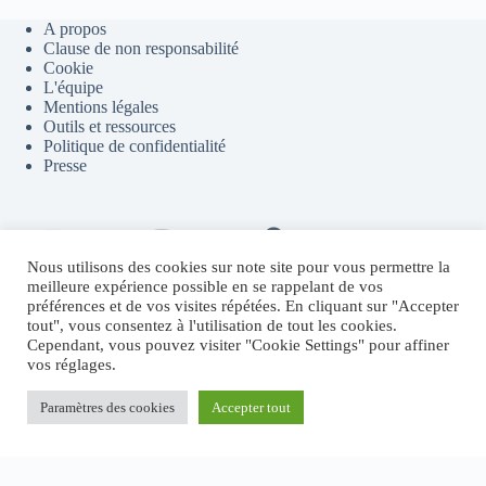
A propos
Clause de non responsabilité
Cookie
L'équipe
Mentions légales
Outils et ressources
Politique de confidentialité
Presse
Contact
Youtube
Telegram
Discord
Flux RSS
Nous utilisons des cookies sur note site pour vous permettre la
meilleure expérience possible en se rappelant de vos
préférences et de vos visites répétées. En cliquant sur "Accepter
tout", vous consentez à l'utilisation de tout les cookies.
Sites partenaires
Cependant, vous pouvez visiter "Cookie Settings" pour affiner
vos réglages.
Fructify.io
Revenu Crypto Passif
Systeme.io
Paramètres des cookies
Accepter tout
MichaelRevel.com
Copyright © 2026 - Thème WordPress par
CreativeThemes
.