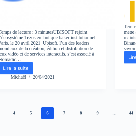
Temps 
Temps de lecture : 3 minutesUBISOFT rejoint
mette 
l’écosystème Tezos en tant que baker institutionnel
mainte
Paris, le 20 avril 2021. Ubisoft, l’un des leaders
Binanc
mondiaux de la création, édition et distribution de
savoir
jeux vidéo et de services interactifs, s’est associé à
Lir
Nomadic…
Lire la suite
Ubisoft
rejoint
Michaël
20/04/2021
l’écosystème
Tezos
en
tant
que
baker
4
5
6
7
8
9
…
44
institutionnel