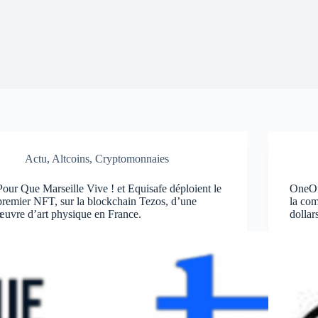
Actu
,
Altcoins
,
Cryptomonnaies
Pour Que Marseille Vive ! et Equisafe déploient le
OneOf
premier NFT, sur la blockchain Tezos, d’une
la com
œuvre d’art physique en France.
dolla