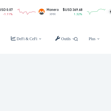
Monero
$USD 369.68
Ethe
XMR
1.32%
ET
DeFi & CeFi
Outils
Plus