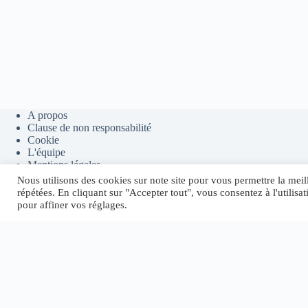
A propos
Clause de non responsabilité
Cookie
L'équipe
Mentions légales
Outils et ressources
Nous utilisons des cookies sur note site pour vous permettre la meil
Politique de confidentialité
répétées. En cliquant sur "Accepter tout", vous consentez à l'utilis
Presse
pour affiner vos réglages.
Copyright © 2026 - Thème WordPress par
CreativeThemes
.