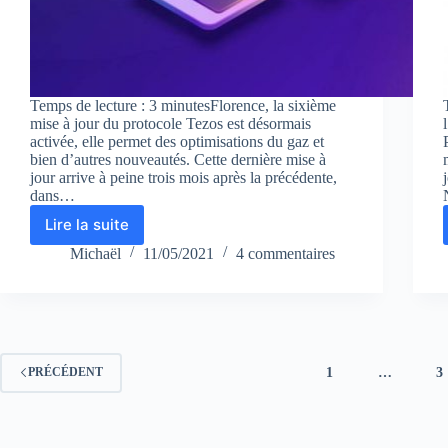
Temps de lecture : 3 minutesFlorence, la sixième
mise à jour du protocole Tezos est désormais
activée, elle permet des optimisations du gaz et
bien d’autres nouveautés. Cette dernière mise à
jour arrive à peine trois mois après la précédente,
dans…
Lire la suite
Florence,
la
Michaël
11/05/2021
4 commentaires
sixième
mise
à
jour
du
protocole
1
…
3
PRÉCÉDENT
Tezos
est
désormais
activée