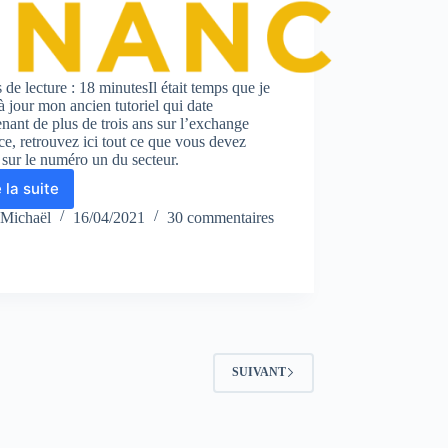
de lecture : 18 minutesIl était temps que je
à jour mon ancien tutoriel qui date
nant de plus de trois ans sur l’exchange
e, retrouvez ici tout ce que vous devez
 sur le numéro un du secteur.
e la suite
Comment
utiliser
Michaël
16/04/2021
30 commentaires
Binance
:
avis
et
tutoriel
SUIVANT