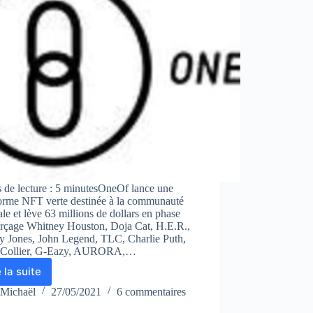
 de lecture : 5 minutesOneOf lance une
forme NFT verte destinée à la communauté
le et lève 63 millions de dollars en phase
rçage Whitney Houston, Doja Cat, H.E.R.,
y Jones, John Legend, TLC, Charlie Puth,
 Collier, G-Eazy, AURORA,…
e la suite
OneOf
lance
Michaël
27/05/2021
6 commentaires
une