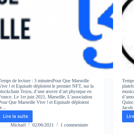
Temps de lecture : 3 minutesPour Que Marseille
Temps
Vive ! et Equisafe déploient le premier NFT, sur la
plate
blockchain Tezos, d’une œuvre d’art physique en
musica
France. Le 1er juin 2021, Marseille, L’association
d’amo
Pour Que Marseille Vive ! et Equisafe déploient
Quinc
le…
Jacob
Lire la suite
Lir
Pour
Que
Michaël
02/06/2021
1 commentaire
Marseille