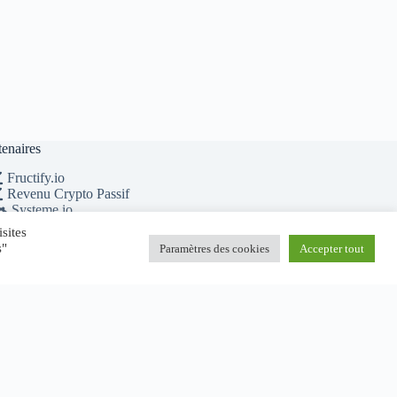
tenaires
Fructify.io
Revenu Crypto Passif
Systeme.io
MichaelRevel.com
sites
s"
Paramètres des cookies
Accepter tout