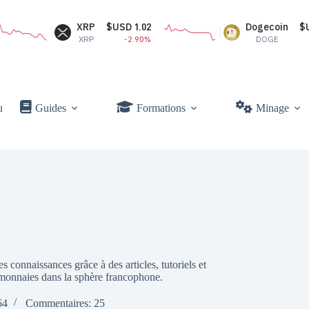
XRP
$USD 1.02
Dogecoin
$USD 0.07
XRP
-2.90%
DOGE
-1.11%
u
Guides
Formations
Minage
 connaissances grâce à des articles, tutoriels et
tomonnaies dans la sphère francophone.
64
Commentaires: 25