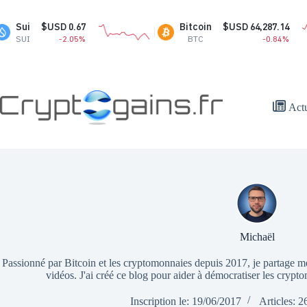
Passer
au
$USD 0.67
Bitcoin
$USD 64,287.14
contenu
-2.05%
BTC
-0.84%
Act
Michaël
Passionné par Bitcoin et les cryptomonnaies depuis 2017, je partage mes
vidéos. J'ai créé ce blog pour aider à démocratiser les cryp
Inscription le: 19/06/2017
Articles: 2