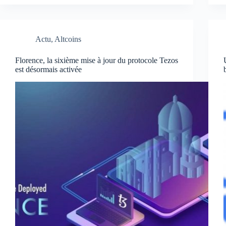
WalChain
pour
participer
au
Actu
,
Altcoins
développement
et
à
Florence, la sixième mise à jour du protocole Tezos
est désormais activée
l’adoption
de
la
technologie
blockchain
en
Wallonie