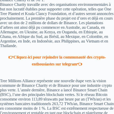
Binance Charity travaille avec des organisations environnementales à
but non lucratif établies pour supporter cette opération, telles que One
Tree Planted et Koala Clancy Foundation, et d’autres seront annoncées
prochainement. La première phase du projet est d’ores et déjà en cours
avec un don de 2 millions de dollars de Binance. Les plantations
d’arbres ont ainsi déjà pu commencer en Australie, au Canada, en
Allemagne, en Ukraine, au Kenya, en Ouganda, en Ethiopie, au
Ghana, en Afrique du Sud, au Brésil, au Mexique, en Colombie, en
Argentine, en Inde, en Indonésie, aux Philippines, au Vietnam et en
Thaïlande.
👉Cliquez-ici pour rejoindre la communauté des crypto-
enthousiastes sur telegram👈
Tree Millions Alliance représente une nouvelle étape vers la vision
commune de Binance Charity et de Binance pour une industrie crypto
plus verte. L’année dernière, Binance a lancé Binance Smart Chain
(BSC), l’une des principales blockchain vertes. Si le réseau Bitcoin
consomme environ 113,89 térawatts par heure par an (TWh/an) et les
systèmes bancaires traditionnels 263,72 TWh/an, Binance Smart Chain
en consomme moins de 1 %. La BSC est extrêmement respectueuse de
l’environnement et rentable en tant que blockchain et plateforme de