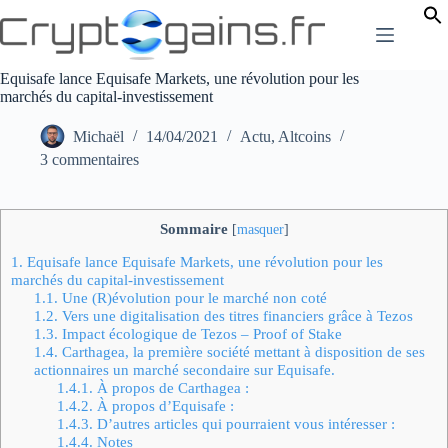
Passer
au
contenu
Equisafe lance Equisafe Markets, une révolution pour les
marchés du capital-investissement
Michaël
14/04/2021
Actu
,
Altcoins
3 commentaires
Sommaire
[
masquer
]
1.
Equisafe lance Equisafe Markets, une révolution pour les
marchés du capital-investissement
1.1.
Une (R)évolution pour le marché non coté
1.2.
Vers une digitalisation des titres financiers grâce à Tezos
1.3.
Impact écologique de Tezos – Proof of Stake
1.4.
Carthagea, la première société mettant à disposition de ses
actionnaires un marché secondaire sur Equisafe.
1.4.1.
À propos de Carthagea :
1.4.2.
À propos d’Equisafe :
1.4.3.
D’autres articles qui pourraient vous intéresser :
1.4.4.
Notes