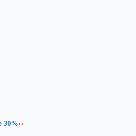
de 30%
<<