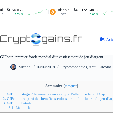
Passer
au
Bitcoin
$USD 65,038.10
XR
contenu
BTC
0.00%
XR
Act
GIFcoin, premier fonds mondial d’investissement de jeu d’argent
Michaël
04/04/2018
Cryptomonnaies
,
Actu
,
Altcoins
Sommaire
[
masquer
]
1.
GIFcoin, stage 2 terminé, a deux doigts d’atteindre le Soft Cap
2.
GIFcoin tire parti des bénéfices colossaux de l’industrie du jeu d’ar
3.
GIFcoin Détails
3.1.
Lien utiles