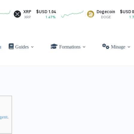
P
$USD 1.04
Dogecoin
$USD 0.07
P
1.47%
DOGE
1.74%
u
Guides
Formations
Minage
gent.