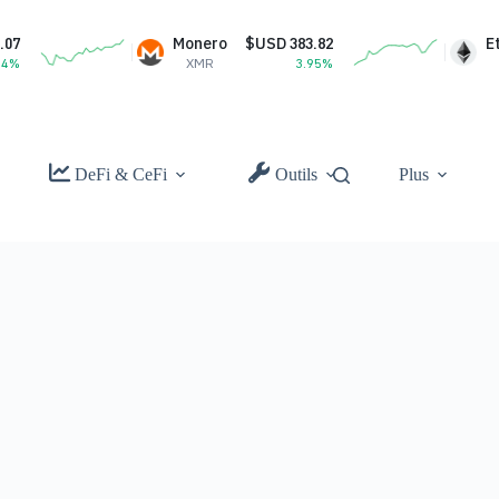
Monero
$USD 383.82
Ethereum
$USD
XMR
3.95%
ETH
DeFi & CeFi
Outils
Plus