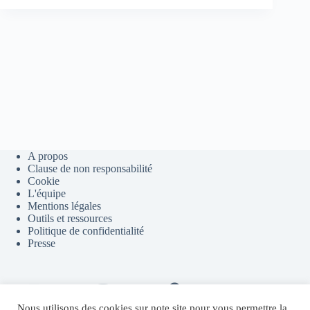
WalChain
pour
participer
au
développement
et
à
l’adoption
de
la
technologie
blockchain
A propos
en
Clause de non responsabilité
Wallonie
Cookie
L'équipe
Mentions légales
Outils et ressources
Politique de confidentialité
Presse
Contact
Youtube
Telegram
Discord
Flux RSS
Nous utilisons des cookies sur note site pour vous permettre la