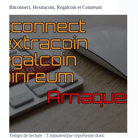
Bitconnect, Hextracoin, Regalcoin et Coinreum
Temps de lecture : 3 minutesQue représente donc