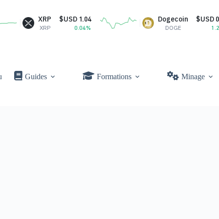
XRP
$USD 1.04
Dogecoin
$USD 0.07
XRP
0.04%
DOGE
1.21%
u
Guides
Formations
Minage