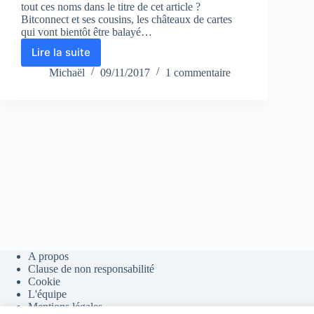
tout ces noms dans le titre de cet article ?
Bitconnect et ses cousins, les châteaux de cartes
qui vont bientôt être balayé…
Lire la suite
Bitconnect,
Hextracoin,
Michaël
09/11/2017
1 commentaire
Regalcoin
et
Coinreum
A propos
Clause de non responsabilité
Cookie
L'équipe
Mentions légales