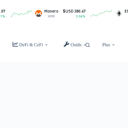
Monero
$USD 380.47
Ether
XMR
3.04%
ETH
DeFi & CeFi
Outils
Plus