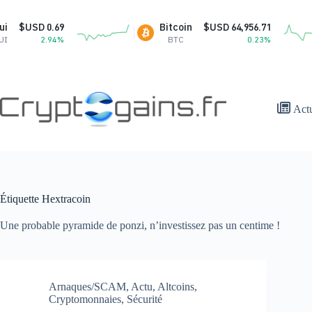
Passer
au
USD 0.69
Bitcoin
$USD 64,956.71
contenu
2.94%
BTC
0.23%
Act
Étiquette
Hextracoin
Une probable pyramide de ponzi, n’investissez pas un centime !
Arnaques/SCAM
,
Actu
,
Altcoins
,
Cryptomonnaies
,
Sécurité