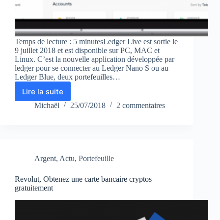
Temps de lecture : 5 minutesLedger Live est sortie le
9 juillet 2018 et est disponible sur PC, MAC et
Linux. C’est la nouvelle application développée par
ledger pour se connecter au Ledger Nano S ou au
Ledger Blue, deux portefeuilles…
Lire la suite
Ledger
Live
Michaël
25/07/2018
2 commentaires
:
application
de
bureau
pour
Argent
,
Actu
,
Portefeuille
appareils
ledger
Revolut, Obtenez une carte bancaire cryptos
gratuitement