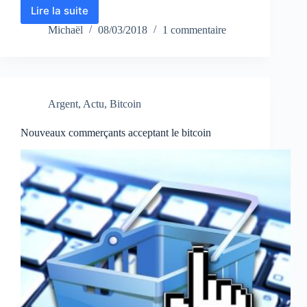
Lire la suite
Revolut,
Obtenez
Michaël
08/03/2018
1 commentaire
une
carte
bancaire
cryptos
gratuitement
Argent
,
Actu
,
Bitcoin
Nouveaux commerçants acceptant le bitcoin