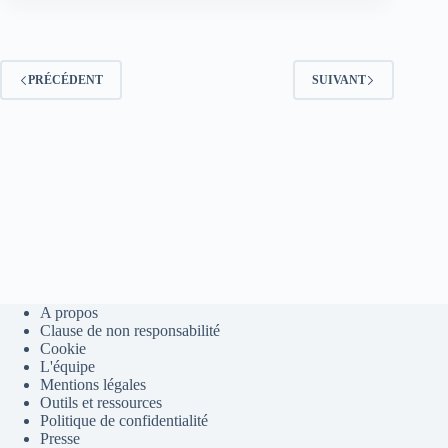
multidevises
et
multiplateformes
PRÉCÉDENT
SUIVANT
A propos
Clause de non responsabilité
Cookie
L'équipe
Mentions légales
Outils et ressources
Politique de confidentialité
Presse