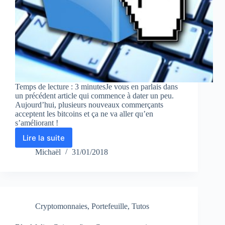
Temps de lecture : 3 minutesJe vous en parlais dans
un précédent article qui commence à dater un peu.
Aujourd’hui, plusieurs nouveaux commerçants
acceptent les bitcoins et ça ne va aller qu’en
s’améliorant !
Lire la suite
Nouveaux
commerçants
Michaël
31/01/2018
acceptant
le
bitcoin
Cryptomonnaies
,
Portefeuille
,
Tutos