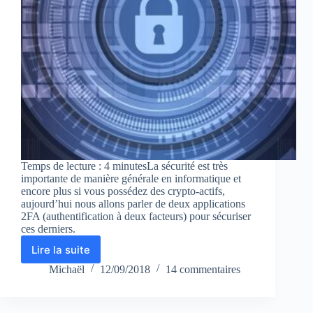
Temps de lecture : 4 minutesLa sécurité est très
importante de manière générale en informatique et
encore plus si vous possédez des crypto-actifs,
aujourd’hui nous allons parler de deux applications
2FA (authentification à deux facteurs) pour sécuriser
ces derniers.
Lire la suite
Applications
2FA,
Michaël
12/09/2018
14 commentaires
laquelle
utiliser
?