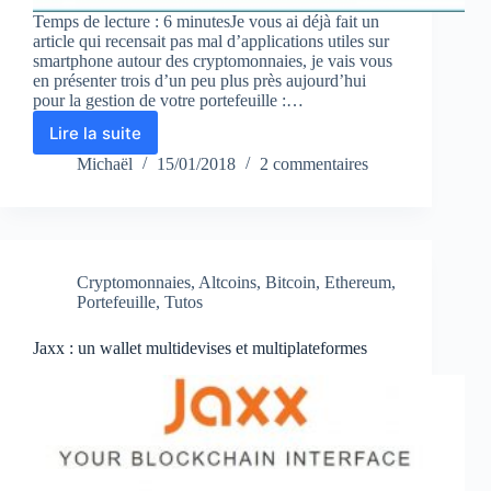
Temps de lecture : 6 minutesJe vous ai déjà fait un
article qui recensait pas mal d’applications utiles sur
smartphone autour des cryptomonnaies, je vais vous
en présenter trois d’un peu plus près aujourd’hui
pour la gestion de votre portefeuille :…
Lire la suite
Blockfolio,
Coinprofit
Michaël
15/01/2018
2 commentaires
et
Cryptonaut
:
trois
applications
Cryptomonnaies
,
Altcoins
,
Bitcoin
,
Ethereum
,
pour
Portefeuille
,
Tutos
suivre
son
Jaxx : un wallet multidevises et multiplateformes
portefeuille
de
cryptomonnaies