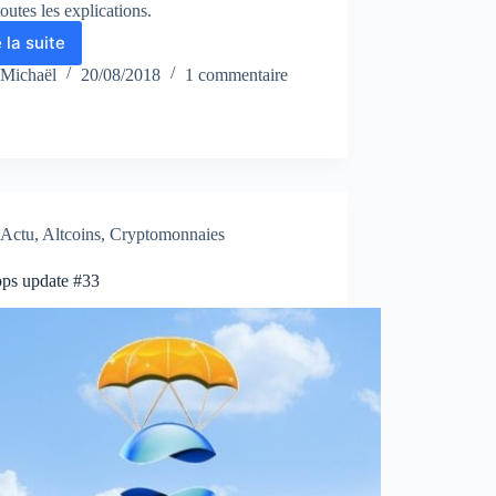
toutes les explications.
e la suite
Airdrops
update
Michaël
20/08/2018
1 commentaire
#35
Actu
,
Altcoins
,
Cryptomonnaies
ops update #33