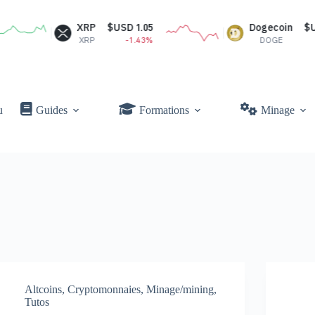
XRP
$USD 1.05
Dogecoin
$USD 
XRP
-1.43%
DOGE
-0
u
Guides
Formations
Minage
Altcoins
,
Cryptomonnaies
,
Minage/mining
,
Tutos