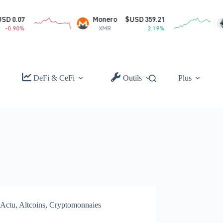
0.07
Monero
$USD 359.21
.90%
XMR
2.19%
DeFi & CeFi
Outils
Plus
Actu
,
Altcoins
,
Cryptomonnaies