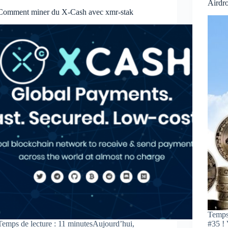
Airdr
Comment miner du X-Cash avec xmr-stak
Temps 
Temps de lecture : 11 minutesAujourd’hui,
#35 ! 