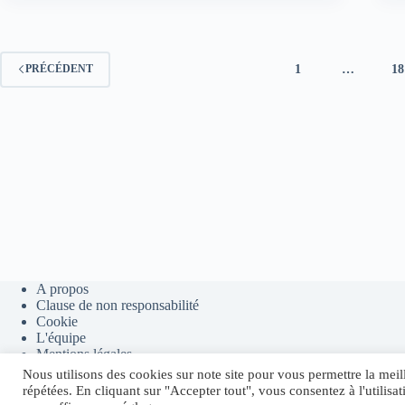
Bitcoin
Conférence
France
1
…
18
PRÉCÉDENT
A propos
Clause de non responsabilité
Cookie
L'équipe
Mentions légales
Outils et ressources
Nous utilisons des cookies sur note site pour vous permettre la meil
Politique de confidentialité
répétées. En cliquant sur "Accepter tout", vous consentez à l'utilis
Presse