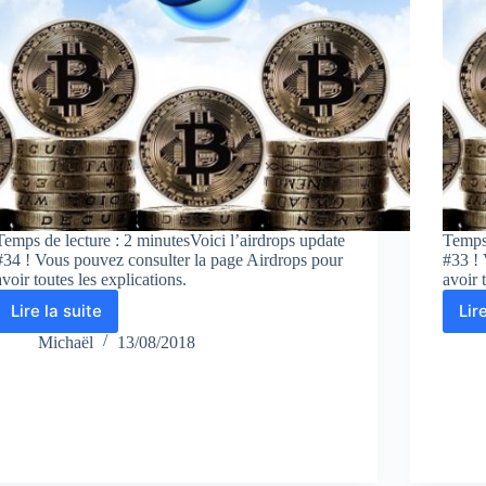
Temps de lecture : 2 minutesVoici l’airdrops update
Temps 
#34 ! Vous pouvez consulter la page Airdrops pour
#33 ! 
avoir toutes les explications.
avoir 
Lire la suite
Lir
Airdrops
update
Michaël
13/08/2018
#34