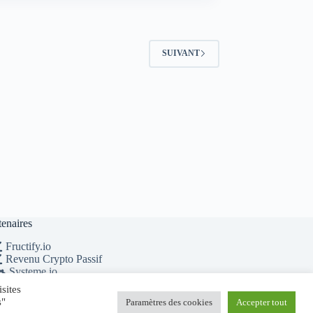
SUIVANT
tenaires
Fructify.io
Revenu Crypto Passif
Systeme.io
MichaelRevel.com
sites
s"
Paramètres des cookies
Accepter tout