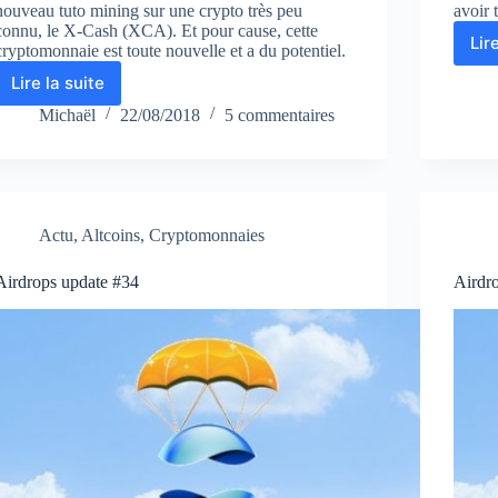
nouveau tuto mining sur une crypto très peu
avoir 
connu, le X-Cash (XCA). Et pour cause, cette
Lir
cryptomonnaie est toute nouvelle et a du potentiel.
Lire la suite
Comment
miner
Michaël
22/08/2018
5 commentaires
du
X-
Cash
avec
xmr-
Actu
,
Altcoins
,
Cryptomonnaies
stak
Airdrops update #34
Airdr