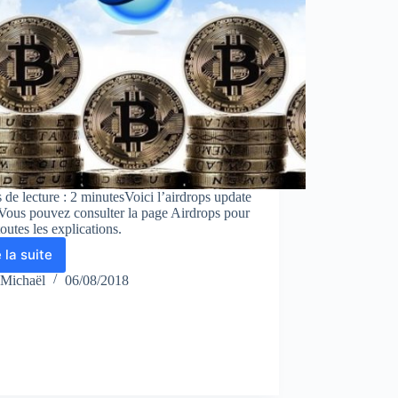
de lecture : 2 minutesVoici l’airdrops update
Vous pouvez consulter la page Airdrops pour
toutes les explications.
e la suite
Airdrops
update
Michaël
06/08/2018
#33