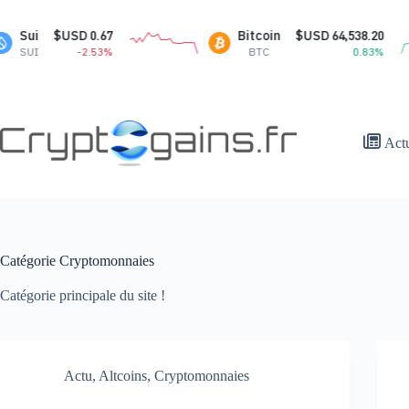
Passer
au
Sui
$USD 0.67
Bitcoin
$USD 64,538.20
contenu
SUI
-2.53%
BTC
0.83%
Act
Catégorie
Cryptomonnaies
Catégorie principale du site !
Actu
,
Altcoins
,
Cryptomonnaies